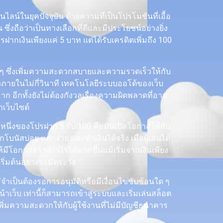
ไลน์ในยุคปัจจุบัน ด้วยความที่เป็นโปรโมชันที่เอื้อ
ึ่งถือว่าเป็นทางเลือกที่ดีและมีประโยชน์อย่างยิ่ง
กเงินเพียงแค่ 5 บาท แต่ได้รับเครดิตเพิ่มถึง 100
ใด ๆ ซึ่งเพิ่มความสะดวกสบายและความรวดเร็วให้กับ
งภายในไม่กี่วินาที เทคโนโลยีระบบออโต้ของเว็บ
 อีกทั้งยังไม่ต้องกังวลเรื่องความผิดพลาดที่อาจ
เว็บไซต์
นึ่งของโปรฝาก 5 รับ 100 คือมันเปิดโอกาสให้กับ
กโบนัสบ่อย แตกง่าย และทำเงินได้จริง เมื่อผู้เล่นได้
มีโอกาสสร้างกำไรได้มากขึ้นแม้เริ่มจากเงินเพียง
ริ่มต้นอย่างระมัดระวัง
ม่จำเป็นต้องรอการอนุมัติหรือมีเงื่อนไขซับซ้อนใด ๆ
เว็บ เท่านี้ก็สามารถเข้าสู่ระบบและเริ่มเล่นสล็อต
เพิ่มความสะดวกให้กับผู้ใช้งานที่ไม่มีบัญชีธนาคาร