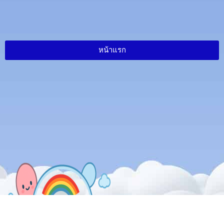
หน้าแรก