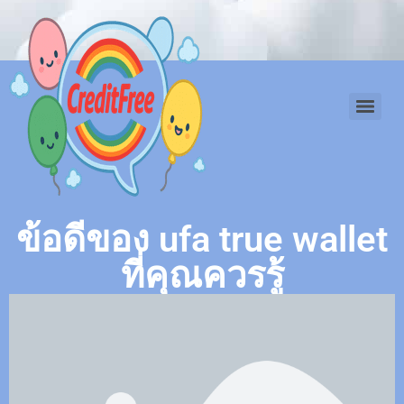
ข้อดีของ ufa true wallet
ที่คุณควรรู้