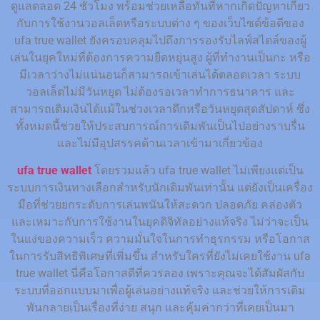
ดูแลตลอด 24 ชั่วโมง พร้อมช่วยเหลือทันทีหากเกิดปัญหาเกี่ยว
กับการใช้งานวอลเล็ตหรือระบบต่าง ๆ ของเว็บไซต์ข้อดีของ
ufa true wallet ยังครอบคลุมไปถึงการรองรับไลฟ์สไตล์ของผู้
เล่นในยุคใหม่ที่ต้องการความยืดหยุ่นสูง ผู้ที่ทำงานเป็นกะ หรือ
มีเวลาว่างไม่แน่นอนก็สามารถเข้าเล่นได้ตลอดเวลา ระบบ
วอลเล็ตไม่มีวันหยุด ไม่ต้องรอเวลาทำการธนาคาร และ
สามารถเติมเงินได้แม้ในช่วงเวลาดึกหรือวันหยุดสุดสัปดาห์ ซึ่ง
ทั้งหมดนี้ช่วยให้ประสบการณ์การเดิมพันเป็นไปอย่างราบรื่น
และไม่มีอุปสรรคด้านเวลาเข้ามาเกี่ยวข้อง
ufa true wallet
โดยรวมแล้ว ufa true wallet ไม่เพียงแต่เป็น
ระบบการเงินทางเลือกสำหรับนักเดิมพันเท่านั้น แต่ยังเป็นเครื่อง
มือที่ช่วยยกระดับการเล่นพนันให้สะดวก ปลอดภัย คล่องตัว
และเหมาะกับการใช้งานในยุคดิจิทัลอย่างแท้จริง ไม่ว่าจะเป็น
ในแง่ของความเร็ว ความมั่นใจในการทำธุรกรรม หรือโอกาส
ในการรับสิทธิพิเศษที่เพิ่มขึ้น สำหรับใครที่ยังไม่เคยใช้งาน ufa
true wallet นี่คือโอกาสดีที่ควรลอง เพราะคุณจะได้สัมผัสกับ
ระบบที่ออกแบบมาเพื่อผู้เล่นอย่างแท้จริง และช่วยให้การเดิม
พันกลายเป็นเรื่องที่ง่าย สนุก และคุ้มค่ากว่าที่เคยเป็นมา