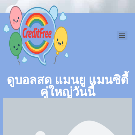
ดูบอลสด แมนยู แมนซิตี้
คู่ใหญ่วันนี้