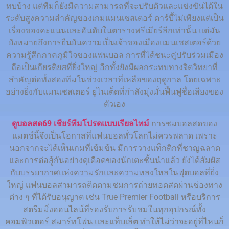
ทบบ้าง แต่ทีมก็ยังมีความสามารถที่จะปรับตัวและแข่งขันได้ใน
ระดับสูงความสำคัญของเกมแมนเชสเตอร์ ดาร์บี้ไม่เพียงแต่เป็น
เรื่องของคะแนนและอันดับในตารางพรีเมียร์ลีกเท่านั้น แต่มัน
ยังหมายถึงการยืนยันความเป็นเจ้าของเมืองแมนเชสเตอร์ด้วย
ความรู้สึกภาคภูมิใจของแฟนบอล การที่ได้ชนะคู่ปรับร่วมเมือง
ถือเป็นเกียรติยศที่ยิ่งใหญ่ อีกทั้งยังมีผลกระทบทางจิตวิทยาที่
สำคัญต่อทั้งสองทีมในช่วงเวลาที่เหลือของฤดูกาล โดยเฉพาะ
อย่างยิ่งกับแมนเชสเตอร์ ยูไนเต็ดที่กำลังมุ่งมั่นฟื้นฟูชื่อเสียงของ
ตัวเอง
ดูบอลสด69 เชียร์ทีมโปรดแบบเรียลไทม์
การชมบอลสดของ
แมตช์นี้จึงเป็นโอกาสที่แฟนบอลทั่วโลกไม่ควรพลาด เพราะ
นอกจากจะได้เห็นเกมที่เข้มข้น มีการวางแท็กติกที่ชาญฉลาด
และการต่อสู้กันอย่างดุเดือดของนักเตะชั้นนำแล้ว ยังได้สัมผัส
กับบรรยากาศแห่งความรักและความหลงใหลในฟุตบอลที่ยิ่ง
ใหญ่ แฟนบอลสามารถติดตามชมการถ่ายทอดสดผ่านช่องทาง
ต่าง ๆ ที่ได้รับอนุญาต เช่น True Premier Football หรือบริการ
สตรีมมิ่งออนไลน์ที่รองรับการรับชมในทุกอุปกรณ์ทั้ง
คอมพิวเตอร์ สมาร์ทโฟน และแท็บเล็ต ทำให้ไม่ว่าจะอยู่ที่ไหนก็