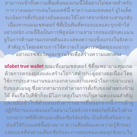
สามารถเข้าถึงความตื่นเต้นของเกมนี้ได้อย่างไม่พลาดสำหรับ
การวางแผนการเล่นในแมตช์นี้ คาดว่าแมนเชสเตอร์ ยูไนเต็ด
จะเน้นการตั้งรับอย่างมั่นคงและใช้โอกาสจากจังหวะสวนกลับ
เนื่องจากแมนเชสเตอร์ ซิตี้เป็นทีมที่ครองบอลและรุกเข้าใส่
อย่างหนัก เกมนี้จึงเป็นการพิสูจน์ความสามารถของนักเตะแมน
ยูในการต้านทานแรงกดดันและแสดงความแข็งแกร่งในจังหวะ
สำคัญ ๆ โดยเฉพาะการใช้ความเร็วและเทคนิคของแนวรุก
อย่างแรชฟอร์ดและซานโช่เพื่อสร้างความแตกต่าง
ufabet true wallet
ขณะที่แมนเชสเตอร์ ซิตี้จะพยายามคุมเกม
ด้วยการครองบอลและสร้างโอกาสทำประตูอย่างต่อเนื่อง โดย
ใช้การประสานงานของกองกลางและกองหน้าในการเจาะแนว
รับของแมนยู ซึ่งหากสามารถทำลายการตั้งรับของฝ่ายตรงข้าม
ได้ ทีมเรือใบสีฟ้าก็จะมีโอกาสสูงในการเก็บสามคะแนนสำคัญ
และขยับเข้าใกล้ตำแหน่งหัวตารางมากขึ้นนอกจากนี้ การเฝ้าดู
ปฏิกิริยาของแฟนบอลในสนามโอลด์ แทรฟฟอร์ดที่เต็มไปด้วย
บรรยากาศที่คึกคักและเสียงเชียร์ดังสนั่น เป็นสิ่งที่เสริมความ
มันส์ให้กับแมตช์นี้อย่างมาก ความตื่นเต้นและความรู้สึกของ
แฟนบอลที่ส่งผ่านเสียงเชียร์และการตอบสนองต่อทุกจังหวะใน