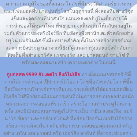
ความภาคภูมิใจของทั้งสองสโมสรที่มีประวัติศาสตร์ยาวนาน
และแฟนบอลที่หนาแน่นทั่วโลกในฤดูกาลนี้ ทั้งสองทีมต่างมีจุด
แข็งและจุดอ่อนที่น่าสนใจ แมนเชสเตอร์ ยูไนเต็ด ภายใต้
การนำของโค้ชคนใหม่ ที่พยายามจะฟื้นฟูทีมให้กลับมาอยู่ใน
ระดับหัวแถวของพรีเมียร์ลีก ทีมยังคงพึ่งพานักเตะตัวหลักอย่าง
บรูโน่ แฟร์นันด์ส ซึ่งมีบทบาทสำคัญทั้งในการสร้างสรรค์เกม
และการยิงประตู นอกจากนี้ยังมีผู้เล่นดาวรุ่งและแข้งที่กลับมา
ฟิตเต็มที่อย่าง มาร์คัส แรชฟอร์ด และ มาสตอนด์ ซานโช่ ที่
พร้อมจะลงสนามสร้างความแตกต่างในเกมนี้
ดูบอลสด 9999 อัปเดตไว ลิงก์ไม่เสีย
ทางฝั่งแมนเชสเตอร์ ซิตี้
ภายใต้การนำของ เป๊ป กวาร์ดิโอล่า โค้ชชื่อดังระดับโลก ที่ขึ้น
ชื่อเรื่องการบริหารจัดการทีมและวางแท็กติกได้อย่างยอดเยี่ยม
ทีมเรือใบสีฟ้ายังคงมีแผนการเล่นที่เน้นการครองบอลอย่างหนัก
หน่วงและการต่อบอลที่รวดเร็ว สร้างโอกาสทำประตูได้หลาย
ครั้ง และมีนักเตะคุณภาพสูงไม่ว่าจะเป็น ราฮีม สเตอร์ลิง, แบร์
นาโด ซิลวา และจอห์น สโตนส์ ที่พร้อมป้องกันแนวรับได้อย่าง
แข็งแกร่ง แม้จะมีข่าวเกี่ยวกับการบาดเจ็บของผู้เล่นคนสำคัญ
อย่าง เควิน เดอ บรอยน์ หรือ เออร์ลิง ฮาลันด์ ที่อาจจะส่งผลกระ