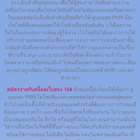
ประเด็นสำคัญของเกม เพื่อให้ผู้ชมสามารถติดตามความ
เคลื่อนไหวของทีมโปรดได้ทันทีโดยไม่ต้องรอคอยหรือตามหา
ในแพลตฟอร์มอื่นสิ่งสำคัญที่สุดที่ทำให้ ดูบอลสด 9999 เป็น
เว็บไซต์ที่แฟนบอลยกให้เป็นตัวเลือกอันดับต้น ๆ ก็คือความ
ใส่ใจในประสบการณ์ของผู้ใช้งาน เว็บไซต์ไม่ได้มองว่าการให้
บริการถ่ายทอดสดเป็นเพียงแค่การส่งภาพการแข่งขันเท่านั้น
แต่ยังคำนึงถึงทุกองค์ประกอบที่ทำให้การดูบอลกลายเป็นเรื่อง
ที่ราบรื่น สนุก และน่าประทับใจที่สุด ตั้งแต่ความเร็วในการ
โหลด ความเสถียรของลิงก์ ไปจนถึงคุณภาพของภาพและเสียง
ทุกอย่างถูกพัฒนาให้สมบูรณ์แบบในทุกแมตช์ ทุกลีก และทุก
ช่วงเวลา
สมัครง่ายกับสล็อตเว็บตรง 168
ทั้งหมดนี้สะท้อนให้เห็นว่า ดู
บอลสด 9999 ไม่ใช่เพียงแค่แพลตฟอร์มถ่ายทอดสดฟุตบอล
ทั่วไป แต่เป็นพื้นที่สำหรับแฟนบอลตัวจริงที่ต้องการการรับชมที่
มีคุณภาพ รวดเร็ว และเชื่อถือได้ทุกครั้งที่ลงสนาม ไม่ว่าคุณจะ
เป็นแฟนของทีมใด ลีกใด หรืออยู่ที่ใดในโลก คุณสามารถมั่นใจ
ได้ว่าเมื่อเปิดเว็บไซต์นี้ขึ้นมา คุณจะได้พบกับลิงก์ถ่ายทอดสดที่
พร้อมใช้งานเสมอ ไม่มีเสีย ไม่มีล่ม และไม่พลาดแม้แต่วินาที