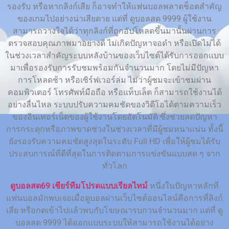
รองรับ หรือหากลิงก์เสีย ก็อาจทำให้แฟนบอลพลาดช็อตสำคัญ
ของเกมไปอย่างน่าเสียดาย แต่ที่ ดูบอลสด 9999 ผู้ใช้งาน
สามารถวางใจได้ว่าทุกลิงก์ที่ถูกอัปโหลดขึ้นมานั้นผ่านการ
ตรวจสอบคุณภาพมาอย่างดี ไม่เกิดปัญหาจอดำ หรือเปิดไม่ได้
ในช่วงเวลาสำคัญระบบหลังบ้านของเว็บไซต์ได้รับการออกแบบ
มาเพื่อรองรับการรับชมพร้อมกันจำนวนมาก โดยไม่มีปัญหา
การโหลดช้า หรือเซิร์ฟเวอร์ล่ม ไม่ว่าผู้ชมจะเข้าชมผ่าน
คอมพิวเตอร์ โทรศัพท์มือถือ หรือแท็บเล็ต ก็สามารถใช้งานได้
อย่างลื่นไหล ระบบปรับความคมชัดของวิดีโอได้ตามความเร็ว
ของอินเทอร์เน็ตของผู้ใช้งานโดยอัตโนมัติ ซึ่งช่วยลดปัญหา
การกระตุกหรือภาพขาดช่วงในช่วงเวลาที่มีผู้ชมหนาแน่น ทั้งนี้
ยังรองรับความคมชัดสูงสุดในระดับ Full HD เพื่อให้ผู้ชมได้รับ
ประสบการณ์ที่ดีที่สุดในการติดตามการแข่งขันแบบสด ๆ จาก
ทั่วโลก
ดูบอลสด69 เชียร์ทีมโปรดแบบเรียลไทม์
หนึ่งในปัญหาหลักที่
แฟนบอลมักพบเจอเมื่อดูบอลผ่านเว็บไซต์ออนไลน์คือการที่ลิงก์
เสีย หรือกดเข้าไปแล้วพบกับโฆษณารบกวนจำนวนมาก แต่ที่ ดู
บอลสด 9999 ได้ออกแบบระบบให้สามารถใช้งานได้อย่าง