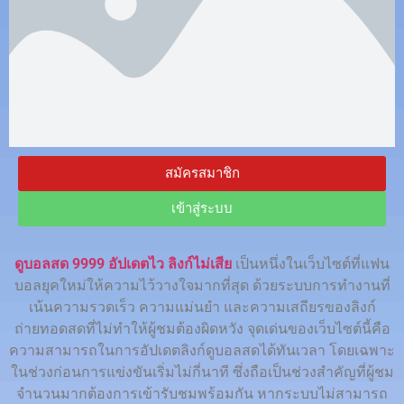
สมัครสมาชิก
เข้าสู่ระบบ
ดูบอลสด 9999 อัปเดตไว ลิงก์ไม่เสีย
เป็นหนึ่งในเว็บไซต์ที่แฟน
บอลยุคใหม่ให้ความไว้วางใจมากที่สุด ด้วยระบบการทำงานที่
เน้นความรวดเร็ว ความแม่นยำ และความเสถียรของลิงก์
ถ่ายทอดสดที่ไม่ทำให้ผู้ชมต้องผิดหวัง จุดเด่นของเว็บไซต์นี้คือ
ความสามารถในการอัปเดตลิงก์ดูบอลสดได้ทันเวลา โดยเฉพาะ
ในช่วงก่อนการแข่งขันเริ่มไม่กี่นาที ซึ่งถือเป็นช่วงสำคัญที่ผู้ชม
จำนวนมากต้องการเข้ารับชมพร้อมกัน หากระบบไม่สามารถ