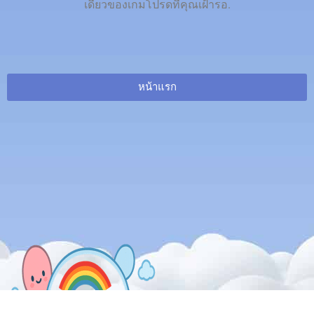
เดียวของเกมโปรดที่คุณเฝ้ารอ.
หน้าแรก