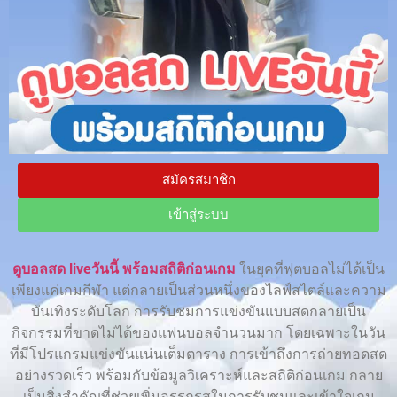
สมัครสมาชิก
เข้าสู่ระบบ
ดูบอลสด liveวันนี้ พร้อมสถิติก่อนเกม
ในยุคที่ฟุตบอลไม่ได้เป็น
เพียงแค่เกมกีฬา แต่กลายเป็นส่วนหนึ่งของไลฟ์สไตล์และความ
บันเทิงระดับโลก การรับชมการแข่งขันแบบสดกลายเป็น
กิจกรรมที่ขาดไม่ได้ของแฟนบอลจำนวนมาก โดยเฉพาะในวัน
ที่มีโปรแกรมแข่งขันแน่นเต็มตาราง การเข้าถึงการถ่ายทอดสด
อย่างรวดเร็ว พร้อมกับข้อมูลวิเคราะห์และสถิติก่อนเกม กลาย
เป็นสิ่งสำคัญที่ช่วยเพิ่มอรรถรสในการรับชมและเข้าใจเกม