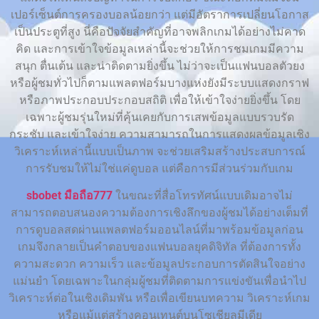
เปอร์เซ็นต์การครองบอลน้อยกว่า แต่มีอัตราการเปลี่ยนโอกาส
เป็นประตูที่สูง นี่คือปัจจัยสำคัญที่อาจพลิกเกมได้อย่างไม่คาด
คิด และการเข้าใจข้อมูลเหล่านี้จะช่วยให้การชมเกมมีความ
สนุก ตื่นเต้น และน่าติดตามยิ่งขึ้น ไม่ว่าจะเป็นแฟนบอลตัวยง
หรือผู้ชมทั่วไปก็ตามแพลตฟอร์มบางแห่งยังมีระบบแสดงกราฟ
หรือภาพประกอบประกอบสถิติ เพื่อให้เข้าใจง่ายยิ่งขึ้น โดย
เฉพาะผู้ชมรุ่นใหม่ที่คุ้นเคยกับการเสพข้อมูลแบบรวบรัด
กระชับ และเข้าใจง่าย ความสามารถในการแสดงผลข้อมูลเชิง
วิเคราะห์เหล่านี้แบบเป็นภาพ จะช่วยเสริมสร้างประสบการณ์
การรับชมให้ไม่ใช่แค่ดูบอล แต่คือการมีส่วนร่วมกับเกม
sbobet มือถือ777
ในขณะที่สื่อโทรทัศน์แบบเดิมอาจไม่
สามารถตอบสนองความต้องการเชิงลึกของผู้ชมได้อย่างเต็มที่
การดูบอลสดผ่านแพลตฟอร์มออนไลน์ที่มาพร้อมข้อมูลก่อน
เกมจึงกลายเป็นคำตอบของแฟนบอลยุคดิจิทัล ที่ต้องการทั้ง
ความสะดวก ความเร็ว และข้อมูลประกอบการตัดสินใจอย่าง
แม่นยำ โดยเฉพาะในกลุ่มผู้ชมที่ติดตามการแข่งขันเพื่อนำไป
วิเคราะห์ต่อในเชิงเดิมพัน หรือเพื่อเขียนบทความ วิเคราะห์เกม
หรือแม้แต่สร้างคอนเทนต์บนโซเชียลมีเดีย