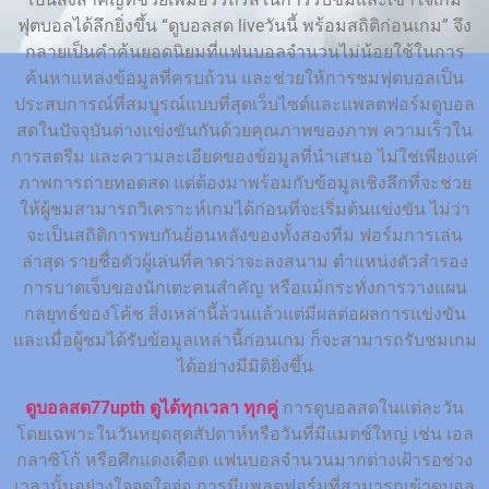
ฟุตบอลได้ลึกยิ่งขึ้น “ดูบอลสด liveวันนี้ พร้อมสถิติก่อนเกม” จึง
กลายเป็นคำค้นยอดนิยมที่แฟนบอลจำนวนไม่น้อยใช้ในการ
ค้นหาแหล่งข้อมูลที่ครบถ้วน และช่วยให้การชมฟุตบอลเป็น
ประสบการณ์ที่สมบูรณ์แบบที่สุดเว็บไซต์และแพลตฟอร์มดูบอล
สดในปัจจุบันต่างแข่งขันกันด้วยคุณภาพของภาพ ความเร็วใน
การสตรีม และความละเอียดของข้อมูลที่นำเสนอ ไม่ใช่เพียงแค่
ภาพการถ่ายทอดสด แต่ต้องมาพร้อมกับข้อมูลเชิงลึกที่จะช่วย
ให้ผู้ชมสามารถวิเคราะห์เกมได้ก่อนที่จะเริ่มต้นแข่งขัน ไม่ว่า
จะเป็นสถิติการพบกันย้อนหลังของทั้งสองทีม ฟอร์มการเล่น
ล่าสุด รายชื่อตัวผู้เล่นที่คาดว่าจะลงสนาม ตำแหน่งตัวสำรอง
การบาดเจ็บของนักเตะคนสำคัญ หรือแม้กระทั่งการวางแผน
กลยุทธ์ของโค้ช สิ่งเหล่านี้ล้วนแล้วแต่มีผลต่อผลการแข่งขัน
และเมื่อผู้ชมได้รับข้อมูลเหล่านี้ก่อนเกม ก็จะสามารถรับชมเกม
ได้อย่างมีมิติยิ่งขึ้น
ดูบอลสด77upth ดูได้ทุกเวลา ทุกคู่
การดูบอลสดในแต่ละวัน
โดยเฉพาะในวันหยุดสุดสัปดาห์หรือวันที่มีแมตช์ใหญ่ เช่น เอล
กลาซิโก้ หรือศึกแดงเดือด แฟนบอลจำนวนมากต่างเฝ้ารอช่วง
เวลานั้นอย่างใจจดใจจ่อ การมีแพลตฟอร์มที่สามารถเข้าดูบอล