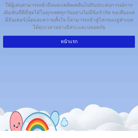
ให้ผู้เล่นสามารถเข้าถึงและเพลิดเพลินไปกับประสบการณ์การ
เดิมพันที่ดีที่สุดได้ในทุกเพศทุกวัยอย่างไม่มีข้อจำกัด ขอเพียงแค่
มีอินเทอร์เน็ตและความตั้งใจ ก็สามารถเข้าสู่โลกของยูฟ่าเบท
ได้ทุกเวลาอย่างอิสระและปลอดภัย
หน้าแรก