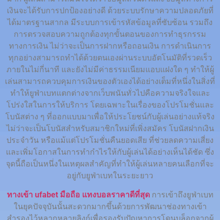
เงินจะได้รับการปกป้องอย่างดี ด้วยระบบรักษาความปลอดภัยที่
ได้มาตรฐานสากล มีระบบการเข้ารหัสข้อมูลที่ซับซ้อน รวมถึง
การตรวจสอบความถูกต้องทุกขั้นตอนของการทำธุรกรรม
ทางการเงิน ไม่ว่าจะเป็นการฝากหรือถอนเงิน การดำเนินการ
ทุกอย่างสามารถทำได้ด้วยตนเองผ่านระบบอัตโนมัติที่รวดเร็ว
ภายในไม่กี่นาที และยังไม่มีค่าธรรมเนียมแอบแฝงใด ๆ ทำให้ผู้
เล่นสามารถควบคุมการเงินของตัวเองได้อย่างเต็มที่หนึ่งในสิ่งที่
ทำให้ยูฟ่าเบทแตกต่างจากเว็บพนันทั่วไปคือความจริงใจและ
โปร่งใสในการให้บริการ โดยเฉพาะในเรื่องของโปรโมชั่นและ
โบนัสต่าง ๆ ที่ออกแบบมาเพื่อให้ประโยชน์กับผู้เล่นอย่างแท้จริง
ไม่ว่าจะเป็นโบนัสสำหรับสมาชิกใหม่ที่เพิ่งสมัคร โบนัสฝากเงิน
ประจำวัน หรือแม้แต่โปรโมชั่นคืนยอดเสีย ที่ช่วยลดความเสี่ยง
และเพิ่มโอกาสในการทำกำไรให้กับผู้เล่นได้อย่างเห็นได้ชัด ซึ่ง
จุดนี้ถือเป็นหนึ่งในเหตุผลสำคัญที่ทำให้ผู้เล่นหลายคนเลือกที่จะ
อยู่กับยูฟ่าเบทในระยะยาว
ทางเข้า ufabet มือถือ แทงบอลราคาดีที่สุด
การเข้าถึงยูฟ่าเบท
ในยุคปัจจุบันนั้นสะดวกมากขึ้นด้วยการพัฒนาช่องทางเข้า
สำรองไว้หลากหลายลิงก์เพื่อรองรับปัญหาการโดนบล็อกจากผู้