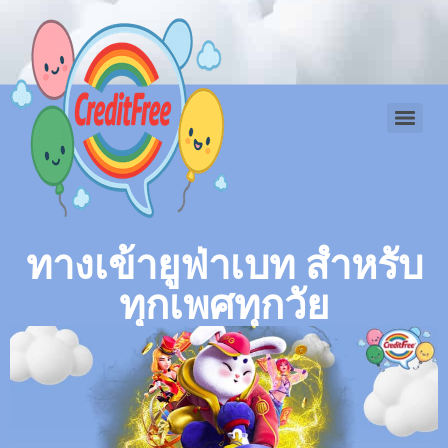
ทางเข้ายูฟ่าเบท สำหรับ
ทุกเพศทุกวัย