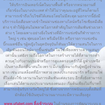
ให้บริการอินเทอร์เน็ตในบางพื้นที่ หรือจากหน่วยงานที่
เกี่ยวข้องในบางประเทศ ทำให้ไม่ว่าคุณจะอยู่ที่ไหนก็ตามก็
สามารถเข้าถึงเว็บไซต์ได้เสมอโดยไม่มีสะดุด นอกจากนี้ยังมี
บริการแจ้งเตือนทางเข้าใหม่ผ่านช่องทางไลน์หรือโซเชียลมีเดีย
ต่าง ๆ ทำให้ผู้เล่นไม่พลาดโอกาสสำคัญในการเดิมพันช่วงเวลา
ต่าง ๆ โดยเฉพาะอย่างยิ่งในช่วงที่มีการแข่งขันกีฬารายการ
ใหญ่ ๆ เช่น ฟุตบอลโลก พรีเมียร์ลีก หรือรายการแข่งขัน
บิ๊กแมตช์อื่น ๆผู้หญิงในยุคปัจจุบันก็หันมาให้ความสนใจในการ
เดิมพันออนไลน์มากขึ้นเช่นกัน ไม่ใช่เพียงเพราะความสนุก
เท่านั้น แต่ยังรวมถึงโอกาสในการสร้างรายได้ที่สามารถทำ
ควบคู่ไปกับงานประจำหรือการดูแลครอบครัวได้ ยูฟ่าเบทจึง
เป็นทางเลือกที่น่าสนใจ เพราะมีเกมที่เหมาะกับผู้หญิงจำนวน
มาก เช่น เกมสล็อตที่มีภาพสวย เพลงประกอบน่ารัก หรือเกมไพ่
ที่ไม่ต้องใช้เวลานานในการเดิมพันแต่ละรอบ อีกทั้งยังสามารถ
เลือกเล่นได้ตามงบประมาณของตนเอง เริ่มต้นเพียงไม่กี่บาทก็
สามารถลุ้นรับรางวัลใหญ่ได้ ซึ่งต่างจากการพนันแบบดั้งเดิมที่
มักต้องใช้เงินทุนจำนวนมากและมีความเสี่ยงสูง
www.ufabet.com ลิ้งเข้าระบบ
ในด้านของการพัฒนาระบบ ยู