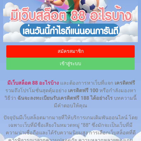
สมัครสมาชิก
เข้าสู่ระบบ
มีเว็บสล็อต 88 อะไรบ้าง
และต้องการหาเว็บที่แจก
เครดิตฟรี
รวมถึงโปรโมชั่นสุดคุ้มอย่าง
เครดิตฟรี 100
หรือกำลังมองหา
วิธีว่า
ฉันจะลงทะเบียนรับเครดิตฟรี 188 ได้อย่างไร
บทความนี้
มีคำตอบให้คุณ
ปัจจุบันมีเว็บสล็อตมากมายที่ให้บริการเกมเดิมพันออนไลน์ โดย
เฉพาะเว็บที่มีชื่อเสียงในหมวดหมู่ “88” ซึ่งมักจะเป็นเว็บที่มี
ความน่าเชื่อถือและได้รับความนิยมสูง การเลือกเว็บสล็อตที่ดี
ควรพิจารณาจากความปลอดภัย ความหลากหลายของเกม