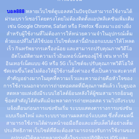
บอล888
หลายเว็บไซต์ดูบอลสดในปัจจุบันสามารถใช้งานได้
ผ่านเบราว์เซอร์โดยตรงโดยไม่ต้องติดตั้งแอปพลิเคชันเพิ่มเติม
เช่น Google Chrome, Safari หรือ Firefox ซึ่งเหมาะอย่างยิ่ง
สำหรับผู้ใช้งานที่ไม่ต้องการให้หน่วยความจำในอุปกรณ์เต็ม
ด้วยแอปที่ไม่ได้ใช้บ่อย เว็บไซต์เหล่านี้มักออกแบบมาให้โหลด
เร็ว กินทรัพยากรเครื่องน้อย และสามารถปรับคุณภาพวิดีโอ
อัตโนมัติตามความเร็วอินเทอร์เน็ตของผู้ใช้ เช่น หากใช้
อินเทอร์เน็ตแบบ 4G หรือ 5G เว็บไซต์จะปรับคุณภาพวิดีโอให้
ชัดเจนขึ้นโดยไม่ต้องให้ผู้ใช้งานตั้งค่าเอง ซึ่งเป็นความสะดวกที่
สำคัญอย่างมากในยุคที่ความเร็วและความง่ายคือหัวใจของ
การใช้งาน
นอกจากการถ่ายทอดสดที่มีคุณภาพดีแล้ว เว็บดูบอล
สดหลายแห่งยังมีระบบไฮไลต์ย้อนหลังให้ผู้ชมสามารถย้อนดู
ช็อตสำคัญได้ทันทีแม้จะพลาดการถ่ายทอดสด รวมไปถึงระบบ
แจ้งเตือนก่อนการแข่งขันเริ่ม ระบบแสดงตารางการแข่งขัน
แบบเรียลไทม์ และระบบรายงานผลสกอร์แบบสด ซึ่งทั้งหมดนี้
สามารถใช้งานได้ผ่านหน้าจอมือถือและแท็บเล็ตได้อย่างเต็ม
ประสิทธิภาพ เว็บไซต์ที่ดีจะต้องสามารถรองรับการใช้งานของ
อุปกรณ์ได้หลากหลายรุ่นทั้งในระบบปฏิบัติการ iOS และ