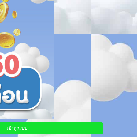
เข้าสู่ระบบ