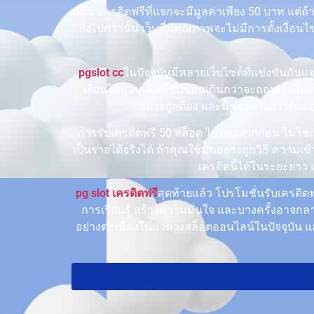
แม้ว่าเครดิตฟรีที่แจกจะมีมูลค่าเพียง 50 บาท แต
ยิ่งไปกว่านั้น เว็บที่มีคุณภาพจะไม่มีการตั้งเงื่
pgslot cc
ในปัจจุบันมีหลายเว็บไซต์ที่แข่งขันกันแจ
เงื่อนไขแอบแฝงที่ซับซ้อนเกินกว่าจะถอนเงินได้จร
อย่างถูกต้อง และมีช่องทางการติดต่อ
การรับเครดิตฟรี 50 สล็อต ไม่ต้องฝากก่อน ไม่ใช่
เป็นรายได้จริงได้ ถ้าคุณใช้มันอย่างถูกวิธี คว
เครดิตนี้ได้ในระยะยาว 
pg slot เครดิตฟรี
สุดท้ายแล้ว โปรโมชั่นรับเครดิต
การเรียนรู้ สร้างความมั่นใจ และบางครั้งอาจกลา
อย่างต่อเนื่องในแวดวงสล็อตออนไลน์ในปัจจุบัน แ