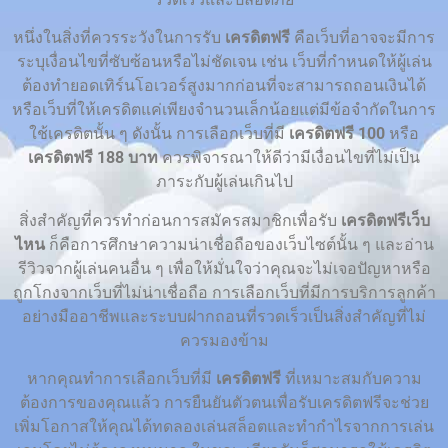
หนึ่งในสิ่งที่ควรระวังในการรับ
เครดิตฟรี
คือเว็บที่อาจจะมีการ
ระบุเงื่อนไขที่ซับซ้อนหรือไม่ชัดเจน เช่น เว็บที่กำหนดให้ผู้เล่น
ต้องทำยอดเทิร์นโอเวอร์สูงมากก่อนที่จะสามารถถอนเงินได้
หรือเว็บที่ให้เครดิตแค่เพียงจำนวนเล็กน้อยแต่มีข้อจำกัดในการ
ใช้เครดิตนั้น ๆ ดังนั้น การเลือกเว็บที่มี
เครดิตฟรี 100
หรือ
เครดิตฟรี 188 บาท
ควรพิจารณาให้ดีว่ามีเงื่อนไขที่ไม่เป็น
ภาระกับผู้เล่นเกินไป
สิ่งสำคัญที่ควรทำก่อนการสมัครสมาชิกเพื่อรับ
เครดิตฟรีเว็บ
ไหน
ก็คือการศึกษาความน่าเชื่อถือของเว็บไซต์นั้น ๆ และอ่าน
รีวิวจากผู้เล่นคนอื่น ๆ เพื่อให้มั่นใจว่าคุณจะไม่เจอปัญหาหรือ
ถูกโกงจากเว็บที่ไม่น่าเชื่อถือ การเลือกเว็บที่มีการบริการลูกค้า
อย่างมืออาชีพและระบบฝากถอนที่รวดเร็วเป็นสิ่งสำคัญที่ไม่
ควรมองข้าม
หากคุณทำการเลือกเว็บที่มี
เครดิตฟรี
ที่เหมาะสมกับความ
ต้องการของคุณแล้ว การยืนยันตัวตนเพื่อรับเครดิตฟรีจะช่วย
เพิ่มโอกาสให้คุณได้ทดลองเล่นสล็อตและทำกำไรจากการเล่น