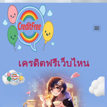
เครดิตฟรีเว็บไหน