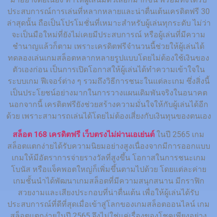
ประสบการณ์การเล่นที่หลากหลายและน่าตื่นเต้นเครดิตฟรี 30
ล่าสุดนั้น ถือเป็นโปรโมชั่นที่เหมาะสำหรับผู้เล่นทุกระดับ ไม่ว่า
จะเป็นมือใหม่ที่ยังไม่เคยมีประสบการณ์ หรือผู้เล่นที่มีความ
ชำนาญแล้วก็ตาม เพราะเครดิตฟรีจำนวนนี้ช่วยให้ผู้เล่นได้
ทดลองเล่นเกมสล็อตหลากหลายรูปแบบโดยไม่ต้องใช้เงินของ
ตัวเองก่อน เป็นการเปิดโอกาสให้ผู้เล่นได้ทำความเข้าใจใน
ระบบเกม ฟีเจอร์ต่าง ๆ รวมถึงวิธีการชนะในแต่ละเกม ซึ่งสิ่งนี้
เป็นประโยชน์อย่างมากในการวางแผนเดิมพันจริงในอนาคต
นอกจากนี้ เครดิตฟรียังช่วยสร้างความมั่นใจให้กับผู้เล่นได้อีก
ด้วย เพราะสามารถเล่นได้โดยไม่ต้องเสี่ยงกับเงินทุนของตนเอง
สล็อต 168 เครดิตฟรี เว็บตรงไม่ผ่านเอเย่นต์
ในปี 2565 เกม
สล็อตแตกง่ายได้รับความนิยมอย่างสูงเนื่องจากมีการออกแบบ
เกมให้มีอัตราการจ่ายรางวัลที่สูงขึ้น โอกาสในการชนะเกม
โบนัส หรือแจ็คพอตใหญ่ก็เพิ่มขึ้นตามไปด้วย โดยแต่ละค่าย
เกมชั้นนำได้พัฒนาเกมสล็อตที่มีความสนุกสนาน มีกราฟิก
สวยงามและเสียงประกอบที่น่าตื่นเต้น เพื่อให้ผู้เล่นได้รับ
ประสบการณ์ที่ดีที่สุดเมื่อเข้าสู่โลกของเกมสล็อตออนไลน์ เกม
สล็อตแตกง่ายในปี 2565 จึงไม่ใช่แค่เรื่องของโชคเพียงอย่าง