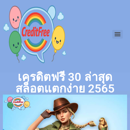
เครดิตฟรี 30 ล่าสุด
สล็อตแตกง่าย 2565