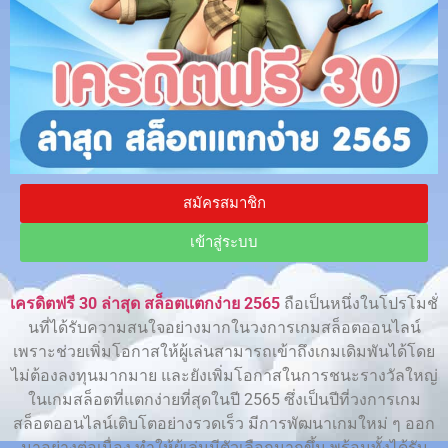
สมัครสมาชิก
เข้าสู่ระบบ
เครดิตฟรี 30 ล่าสุด สล็อตแตกง่าย 2565
ถือเป็นหนึ่งในโปรโมชั่
นที่ได้รับความสนใจอย่างมากในวงการเกมสล็อตออนไลน์
เพราะช่วยเพิ่มโอกาสให้ผู้เล่นสามารถเข้าถึงเกมเดิมพันได้โดย
ไม่ต้องลงทุนมากมาย และยังเพิ่มโอกาสในการชนะรางวัลใหญ่
ในเกมสล็อตที่แตกง่ายที่สุดในปี 2565 ซึ่งเป็นปีที่วงการเกม
สล็อตออนไลน์เติบโตอย่างรวดเร็ว มีการพัฒนาเกมใหม่ ๆ ออก
มาอย่างต่อเนื่อง ทำให้ผู้เล่นมีตัวเลือกมากขึ้น พร้อมทั้งได้รับ