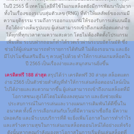
ในปี 2565 นี้ เทคโนโลยีที่ใช้ในเกมสล็อตยังมีการพัฒนาไปมาก
ทั้งในเรื่องของระบบสุ่มตัวเลข (RNG) ที่ทำให้ผลลัพธ์ของเกมมี
ความยุติธรรม รวมถึงการออกแบบเกมให้รองรับการเล่นบนมือ
ถือได้อย่างเต็มรูปแบบ ผู้เล่นสามารถเข้าถึงเกมสล็อตแตกง่าย
ได้ทุกที่ทุกเวลาตามความสะดวก โดยไม่ต้องติดตั้งโปรแกรม
เพิ่มเติม ระบบฝากถอนก็ทำได้รวดเร็วผ่านระบบอัตโนมัติ ซึ่ง
ช่วยให้ผู้เล่นสามารถทำรายการได้ทันที ไม่ต้องรอนาน และยัง
มีโปรโมชั่นเสริมอื่น ๆ ควบคู่ไปด้วย ทำให้การเล่นเกมสล็อตใน
ปี 2565 เป็นเรื่องง่ายและสนุกสนานยิ่งขึ้น
เครดิตฟรี 188 ล่าสุด
สรุปได้ว่า เครดิตฟรี 30 ล่าสุด สล็อตแตก
ง่าย 2565 เป็นตัวช่วยสำคัญที่ทำให้การเล่นสล็อตออนไลน์เป็น
ไปได้ง่ายและสะดวกมากขึ้น ผู้เล่นสามารถเข้าถึงเกมสล็อตที่มี
โอกาสชนะสูงได้โดยไม่ต้องลงทุนมาก และยังช่วยเพิ่ม
ประสบการณ์ในการเล่นและวางแผนการเดิมพันได้ดีขึ้นใน
อนาคต ทั้งนี้ การเลือกเล่นกับเว็บที่มีความน่าเชื่อถือ มีความ
ปลอดภัย และมีระบบบริการที่ดี จะยิ่งเพิ่มโอกาสในการทำกำไร
และสร้างความสุขในการเล่นเกมสล็อตออนไลน์ได้อย่างแท้จริง
ดังนั้นหากคุณกำลังมองหาโอกาสในการเริ่มต้นเล่นสล็อตที่