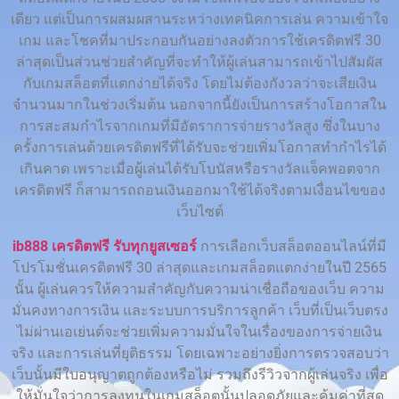
เดียว แต่เป็นการผสมผสานระหว่างเทคนิคการเล่น ความเข้าใจ
เกม และโชคที่มาประกอบกันอย่างลงตัวการใช้เครดิตฟรี 30
ล่าสุดเป็นส่วนช่วยสำคัญที่จะทำให้ผู้เล่นสามารถเข้าไปสัมผัส
กับเกมสล็อตที่แตกง่ายได้จริง โดยไม่ต้องกังวลว่าจะเสียเงิน
จำนวนมากในช่วงเริ่มต้น นอกจากนี้ยังเป็นการสร้างโอกาสใน
การสะสมกำไรจากเกมที่มีอัตราการจ่ายรางวัลสูง ซึ่งในบาง
ครั้งการเล่นด้วยเครดิตฟรีที่ได้รับจะช่วยเพิ่มโอกาสทำกำไรได้
เกินคาด เพราะเมื่อผู้เล่นได้รับโบนัสหรือรางวัลแจ็คพอตจาก
เครดิตฟรี ก็สามารถถอนเงินออกมาใช้ได้จริงตามเงื่อนไขของ
เว็บไซต์
ib888 เครดิตฟรี รับทุกยูสเซอร์
การเลือกเว็บสล็อตออนไลน์ที่มี
โปรโมชั่นเครดิตฟรี 30 ล่าสุดและเกมสล็อตแตกง่ายในปี 2565
นั้น ผู้เล่นควรให้ความสำคัญกับความน่าเชื่อถือของเว็บ ความ
มั่นคงทางการเงิน และระบบการบริการลูกค้า เว็บที่เป็นเว็บตรง
ไม่ผ่านเอเย่นต์จะช่วยเพิ่มความมั่นใจในเรื่องของการจ่ายเงิน
จริง และการเล่นที่ยุติธรรม โดยเฉพาะอย่างยิ่งการตรวจสอบว่า
เว็บนั้นมีใบอนุญาตถูกต้องหรือไม่ รวมถึงรีวิวจากผู้เล่นจริง เพื่อ
ให้มั่นใจว่าการลงทุนในเกมสล็อตนั้นปลอดภัยและคุ้มค่าที่สุด