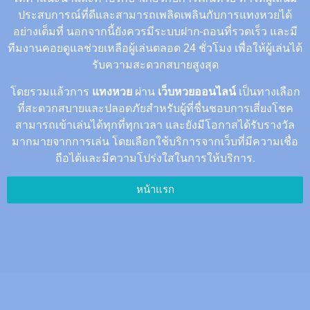
ประสบการณ์ที่ดีและสามารถเพลิดเพลินกับการแทงหวยได้
อย่างเต็มที่ นอกจากนี้ยังควรมีระบบฝาก-ถอนที่รวดเร็ว และมี
ทีมงานคอยดูแลช่วยเหลือผู้เล่นตลอด 24 ชั่วโมง เพื่อให้ผู้เล่นได้
รับความสะดวกสบายสูงสุด
โดยรวมแล้วการ
แทงหวย
ผ่าน
เว็บหวยออนไลน์
เป็นทางเลือก
ที่สะดวกสบายและปลอดภัยสำหรับผู้ที่ชื่นชอบการเสี่ยงโชค
สามารถเข้าเล่นได้ทุกที่ทุกเวลา และยังมีโอกาสได้รับรางวัล
มากมายจากการเล่น โดยเลือกใช้บริการจากเว็บที่มีความเชื่อ
ถือได้และมีความโปร่งใสในการให้บริการ.
หน้าแรก