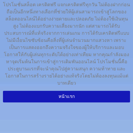
โปรโมชั่นสล็อต เครดิตฟรี แจกเครดิตฟรีทุกวัน ไม่ต้องฝากก่อน
ถือเป็นอีกหนึ่งทางเลือกที่ช่วยให้ผู้เล่นสามารถเข้าสู่โลกของ
สล็อตออนไลน์ได้อย่างง่ายดายและปลอดภัย ไม่ต้องใช้เงินทุน
สูง ไม่ต้องแบกรับความเสี่ยงมากนัก แต่สามารถได้รับ
ประสบการณ์ที่แท้จริงจากการเล่นเกม การได้รับเครดิตฟรีแบบ
ไม่มีเงื่อนไขซับซ้อนคือสิ่งที่ผู้เล่นจำนวนมากแสวงหา เพราะ
เป็นการแสดงออกถึงความจริงใจของผู้ให้บริการและมอบ
โอกาสให้กับผู้เล่นทุกระดับได้อย่างเท่าเทียม หากคุณกำลังมอง
หาจุดเริ่มต้นในการเข้าสู่การเดิมพันออนไลน์ โปรโมชั่นนี้คือ
ประตูบานแรกที่จะนำคุณไปสู่ความสนุก ความท้าทาย และ
โอกาสในการสร้างรายได้อย่างแท้จริงโดยไม่ต้องลงทุนแม้แต่
บาทเดียว
หน้าแรก