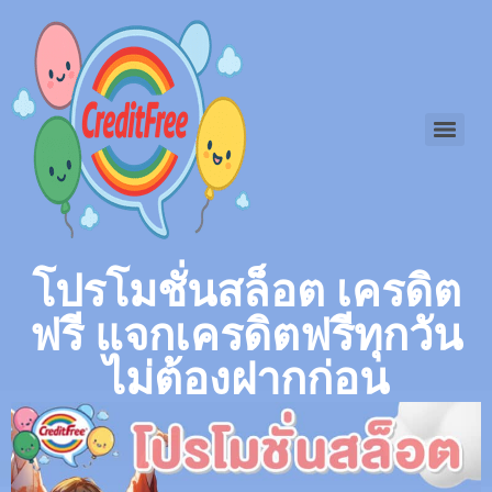
โปรโมชั่นสล็อต เครดิต
ฟรี แจกเครดิตฟรีทุกวัน
ไม่ต้องฝากก่อน