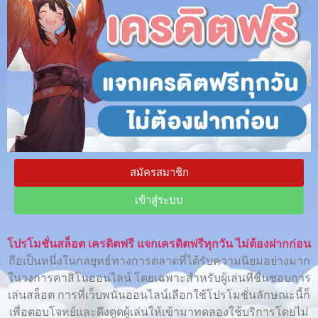
สมัครสมาชิก
เข้าสู่ระบบ
โปรโมชั่นสล็อต เครดิตฟรี แจกเครดิตฟรีทุกวัน ไม่ต้องฝากก่อน
ถือเป็นหนึ่งในกลยุทธ์ทางการตลาดที่ได้รับความนิยมอย่างมาก
ในวงการคาสิโนออนไลน์ โดยเฉพาะสำหรับผู้เล่นที่ชื่นชอบการ
เล่นสล็อต การที่เว็บพนันออนไลน์เลือกใช้โปรโมชั่นลักษณะนี้ก็
เพื่อตอบโจทย์และดึงดูดผู้เล่นให้เข้ามาทดลองใช้บริการโดยไม่