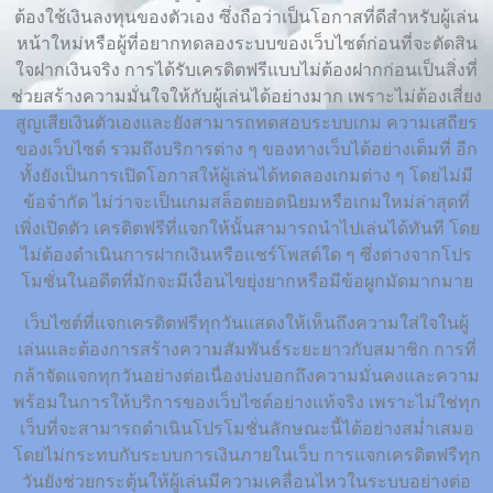
ต้องใช้เงินลงทุนของตัวเอง ซึ่งถือว่าเป็นโอกาสที่ดีสำหรับผู้เล่น
หน้าใหม่หรือผู้ที่อยากทดลองระบบของเว็บไซต์ก่อนที่จะตัดสิน
ใจฝากเงินจริง การได้รับเครดิตฟรีแบบไม่ต้องฝากก่อนเป็นสิ่งที่
ช่วยสร้างความมั่นใจให้กับผู้เล่นได้อย่างมาก เพราะไม่ต้องเสี่ยง
สูญเสียเงินตัวเองและยังสามารถทดสอบระบบเกม ความเสถียร
ของเว็บไซต์ รวมถึงบริการต่าง ๆ ของทางเว็บได้อย่างเต็มที่ อีก
ทั้งยังเป็นการเปิดโอกาสให้ผู้เล่นได้ทดลองเกมต่าง ๆ โดยไม่มี
ข้อจำกัด ไม่ว่าจะเป็นเกมสล็อตยอดนิยมหรือเกมใหม่ล่าสุดที่
เพิ่งเปิดตัว เครดิตฟรีที่แจกให้นั้นสามารถนำไปเล่นได้ทันที โดย
ไม่ต้องดำเนินการฝากเงินหรือแชร์โพสต์ใด ๆ ซึ่งต่างจากโปร
โมชั่นในอดีตที่มักจะมีเงื่อนไขยุ่งยากหรือมีข้อผูกมัดมากมาย
เว็บไซต์ที่แจกเครดิตฟรีทุกวันแสดงให้เห็นถึงความใส่ใจในผู้
เล่นและต้องการสร้างความสัมพันธ์ระยะยาวกับสมาชิก การที่
กล้าจัดแจกทุกวันอย่างต่อเนื่องบ่งบอกถึงความมั่นคงและความ
พร้อมในการให้บริการของเว็บไซต์อย่างแท้จริง เพราะไม่ใช่ทุก
เว็บที่จะสามารถดำเนินโปรโมชั่นลักษณะนี้ได้อย่างสม่ำเสมอ
โดยไม่กระทบกับระบบการเงินภายในเว็บ การแจกเครดิตฟรีทุก
วันยังช่วยกระตุ้นให้ผู้เล่นมีความเคลื่อนไหวในระบบอย่างต่อ