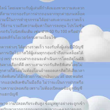
ลน์ โดยเฉพาะกับผู้เล่นที่กำลังมองหาความสะดวก
จิทัลที่สามารถรองรับการฝากถอนจากทุกค่ายเกมสล็อต
เล็ตรวมนี้ในการทำธุรกรรมได้อย่างสะดวกและรวดเร็ว
การใช้งาน รวมถึงความคุ้มค่าในการลงทุน โปรโมชัน
รถรับโบนัสเพิ่มเติม เช่น ฝาก 50 รับ 100 หรือฝาก
ทำยอดเทิร์นโอเวอร์ครบตามเงื่อนไข
รต่างๆ ได้อย่างรวดเร็ว รองรับทั้งผู้เล่นที่มีบัญชี
ารเปิดโอกาสให้ผู้เล่นทุกกลุ่มเข้าถึงเกมสล็อตได้
สลิป เพราะระบบฝาก-ถอนจะดำเนินการโดยอัตโนมัติ
เป็นทางเลือกที่ดี เพราะสามารถรับสิทธิพิเศษโดยไม่
นทุกค่ายได้โดยไม่ต้องโอนย้ายยอดเครดิตให้เสียเวลา
ตพิเศษได้อีกด้วยการฝากเงินแบบ all slot wallet
จากแอปพลิเคชันในมือถือ ไม่ว่าจะเป็นการฝากหรือ
้างความปลอดภัย เพราะไม่ต้องเปิดเผยข้อมูลบัญชี
ูกแฮกบัญชี
กษาความปลอดภัยระดับสูง ข้อมูลทุกอย่างจะถูกเข้า
ะไม่เกิดปัญหาจากการถูกแทรกแซงจากบุคคลภายนอก