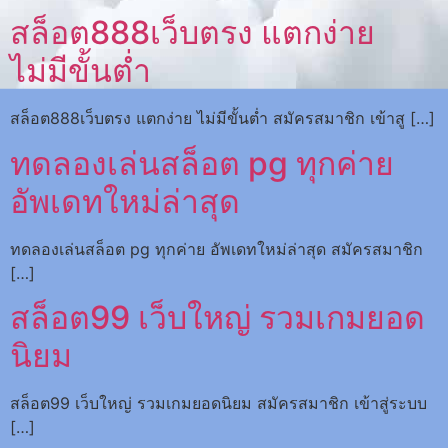
สล็อต888เว็บตรง แตกง่าย
ไม่มีขั้นต่ำ
สล็อต888เว็บตรง แตกง่าย ไม่มีขั้นต่ำ สมัครสมาชิก เข้าสู […]
ทดลองเล่นสล็อต pg ทุกค่าย
อัพเดทใหม่ล่าสุด
ทดลองเล่นสล็อต pg ทุกค่าย อัพเดทใหม่ล่าสุด สมัครสมาชิก
[…]
สล็อต99 เว็บใหญ่ รวมเกมยอด
นิยม
สล็อต99 เว็บใหญ่ รวมเกมยอดนิยม สมัครสมาชิก เข้าสู่ระบบ
[…]