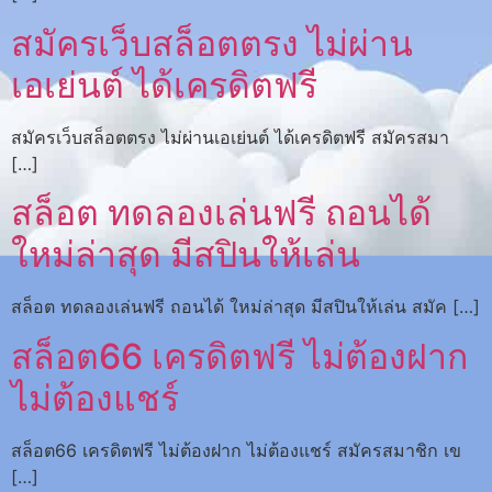
สมัครเว็บสล็อตตรง ไม่ผ่าน
เอเย่นต์ ได้เครดิตฟรี
สมัครเว็บสล็อตตรง ไม่ผ่านเอเย่นต์ ได้เครดิตฟรี สมัครสมา
[…]
สล็อต ทดลองเล่นฟรี ถอนได้
ใหม่ล่าสุด มีสปินให้เล่น
สล็อต ทดลองเล่นฟรี ถอนได้ ใหม่ล่าสุด มีสปินให้เล่น สมัค […]
สล็อต66 เครดิตฟรี ไม่ต้องฝาก
ไม่ต้องแชร์
สล็อต66 เครดิตฟรี ไม่ต้องฝาก ไม่ต้องแชร์ สมัครสมาชิก เข
[…]