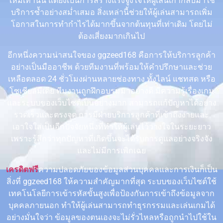
ใหม่เท่านั้น แต่ยังเป็นการสร้างแรงจูงใจให้ผู้เล่นเก่ากลับมาใช้
บริการซ้ำอย่างสม่ำเสมอ สิ่งเหล่านี้ช่วยให้ผู้เล่นสามารถเพิ่ม
โอกาสในการทำกำไรได้มากขึ้นจากต้นทุนที่เท่าเดิม โดยไม่
ต้องเสี่ยงมากเกินไป
อีกหนึ่งความน่าสนใจของ ggzeed168 คือการให้บริการลูกค้า
อย่างเป็นมืออาชีพ ด้วยทีมงานที่พร้อมให้คำปรึกษาและช่วย
เหลือตลอด 24 ชั่วโมงผ่านหลายช่องทาง ทั้งไลน์ แชทสด หรือ
โซเชียลมีเดีย ทีมงานถูกฝึกอบรมมาอย่างดี มีความรู้เรื่องเกม
และระบบของเว็บไซต์เป็นอย่างมาก สามารถแก้ปัญหาได้อย่าง
รวดเร็วและตรงจุด การมีฝ่ายบริการลูกค้าที่เข้าถึงง่ายและ
เอาใจใส่เป็นอีกปัจจัยหนึ่งที่ทำให้ผู้เล่นไว้วางใจในระยะยาว
เพราะรู้สึกว่าทุกปัญหาที่เกิดขึ้นจะได้รับการดูแลอย่างจริงจัง
และไม่มีการเพิกเฉย
เครดิตฟรี
ความปลอดภัยของข้อมูลส่วนบุคคลและการเงินก็เป็น
สิ่งที่ ggzeed168 ให้ความสำคัญมากที่สุด ระบบของเว็บไซต์ใช้
เทคโนโลยีการเข้ารหัสขั้นสูงเพื่อป้องกันการเข้าถึงข้อมูลจาก
บุคคลภายนอก ทำให้ผู้เล่นสามารถทำธุรกรรมและเล่นเกมได้
อย่างมั่นใจว่า ข้อมูลของตนเองจะไม่รั่วไหลหรือถูกนำไปใช้ใน