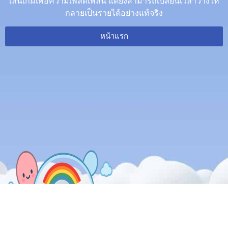
เล่นเกมเพื่อความเพลิดเพลิน แต่ยังสามารถเปลี่ยนเวลาว่างให้
กลายเป็นรายได้อย่างแท้จริง
หน้าแรก