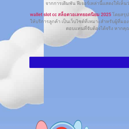
จากการเดิมพัน ฟีเจอร์เหล่านี้แสดงให้เห็นว
wallet slot cc สล็อตวอเลทยอดนิยม 2025
โดยสรุป
ให้บริการลูกค้า เป็นเว็บไซต์ที่เหมาะสำหรับผู้ท
ตอบแทนที่จับต้องได้จริง หากคุณต