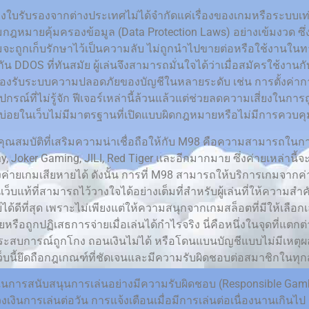
บรับรองจากต่างประเทศไม่ได้จำกัดแค่เรื่องของเกมหรือระบบเท่า
ามกฎหมายคุ้มครองข้อมูล (Data Protection Laws) อย่างเข้มงวด ซึ่
มจะถูกเก็บรักษาไว้เป็นความลับ ไม่ถูกนำไปขายต่อหรือใช้งานในท
DOS ที่ทันสมัย ผู้เล่นจึงสามารถมั่นใจได้ว่าเมื่อสมัครใช้งานกับ
องรับระบบความปลอดภัยของบัญชีในหลายระดับ เช่น การตั้งค่ากา
กรณ์ที่ไม่รู้จัก ฟีเจอร์เหล่านี้ล้วนแล้วแต่ช่วยลดความเสี่ยงในการถ
้บ่อยในเว็บไม่มีมาตรฐานที่เปิดแบบผิดกฎหมายหรือไม่มีการคว
งคุณสมบัติที่เสริมความน่าเชื่อถือให้กับ M98 คือความสามารถใน
, Joker Gaming, JILI, Red Tiger และอีกมากมาย ซึ่งค่ายเหล่านี้จะ
ยเกมเสียหายได้ ดังนั้น การที่ M98 สามารถให้บริการเกมจากค่ายชั้
็บแท้ที่สามารถไว้วางใจได้อย่างเต็มที่สำหรับผู้เล่นที่ให้ความสำ
ด้ดีที่สุด เพราะไม่เพียงแต่ให้ความสนุกจากเกมสล็อตที่มีให้เลือกเ
ือถูกปฏิเสธการจ่ายเมื่อเล่นได้กำไรจริง นี่คือหนึ่งในจุดที่แตกต่า
ะสบการณ์ถูกโกง ถอนเงินไม่ได้ หรือโดนแบนบัญชีแบบไม่มีเหตุผ
าเว็บนี้ยึดถือกฎเกณฑ์ที่ชัดเจนและมีความรับผิดชอบต่อสมาชิกในท
งในการสนับสนุนการเล่นอย่างมีความรับผิดชอบ (Responsible Gamb
งเงินการเล่นต่อวัน การแจ้งเตือนเมื่อมีการเล่นต่อเนื่องนานเกินไ