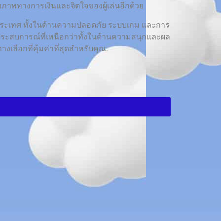
จสุขภาพทางการเงินและจิตใจของผู้เล่นอีกด้วย
างประเทศ ทั้งในด้านความปลอดภัย ระบบเกม และการ
อบประสบการณ์ที่เหนือกว่าทั้งในด้านความสนุกและผล
งเลือกที่คุ้มค่าที่สุดสำหรับคุณ.