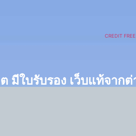
CREDIT FREE
ต มีใบรับรอง เว็บแท้จากต