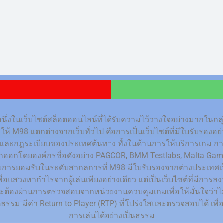
นึ่งในเว็บไซต์สล็อตออนไลน์ที่ได้รับความไว้วางใจอย่างมากในกล
 M98 แตกต่างจากเว็บทั่วไป คือการเป็นเว็บไซต์ที่มีใบรับรองอย่า
มายและกฎระเบียบของประเทศต้นทาง ทั้งในด้านการให้บริการเกม
มักออกโดยองค์กรชื่อดังอย่าง PAGCOR, BMM Testlabs, Malta Ga
รับการยอมรับในระดับสากลการที่ M98 มีใบรับรองจากต่างประเทศ
ึ้นมาเพื่อแสวงหากำไรจากผู้เล่นเพียงอย่างเดียว แต่เป็นเว็บไซต์ที่
จะต้องผ่านการตรวจสอบจากหน่วยงานควบคุมเกมเพื่อให้มั่นใจว่าไม่
่ยุติธรรม มีค่า Return to Player (RTP) ที่โปร่งใสและตรวจสอบได้
การเล่นได้อย่างเป็นธรรม