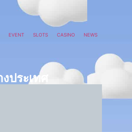
EVENT
SLOTS
CASINO
NEWS
่างประเทศ