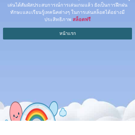
เล่นได้สัมผัสประสบการณ์การเล่นเกมแล้ว ยังเป็นการฝึกฝน
ทักษะและเรียนรู้เทคนิคต่างๆ ในการเล่นสล็อตได้อย่างมี
ประสิทธิภาพ
สล็อตฟรี
หน้าแรก