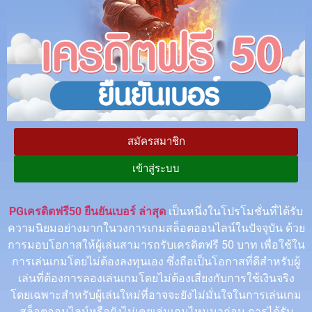
สมัครสมาชิก
เข้าสู่ระบบ
PGเครดิตฟรี50 ยืนยันเบอร์ ล่าสุด
เป็นหนึ่งในโปรโมชั่นที่ได้รับ
ความนิยมอย่างมากในวงการเกมสล็อตออนไลน์ในปัจจุบัน ด้วย
การมอบโอกาสให้ผู้เล่นสามารถรับเครดิตฟรี 50 บาท เพื่อใช้ใน
การเล่นเกมโดยไม่ต้องลงทุนเอง ซึ่งถือเป็นโอกาสที่ดีสำหรับผู้
เล่นที่ต้องการลองเล่นเกมโดยไม่ต้องเสี่ยงกับการใช้เงินจริง
โดยเฉพาะสำหรับผู้เล่นใหม่ที่อาจจะยังไม่มั่นใจในการเล่นเกม
สล็อตออนไลน์หรือยังไม่เคยเล่นเกมไหนมาก่อน การได้รับ