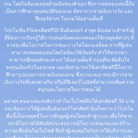
เกม โดยไม่ต้องลงทุนด้วยเงินของตัวเอง ซึ่งการทดลองเล่นนี้ถือ
เป็นการศึกษาคุณสมบัติของเกม อัตราการจ่ายเงินรางวัล และ
ฟีเจอร์ต่างๆ ในเกมได้อย่างเต็มที่
โปรโมชั่น PGเครดิตฟรี50 ยืนยันเบอร์ ล่าสุด ยังเหมาะสำหรับผู้
ที่ต้องการเรียนรู้วิธีการเล่นสล็อตและทดลองใช้กลยุทธ์ต่างๆ ที่
อาจจะเพิ่มโอกาสในการชนะรางวัลในเกมสล็อต การที่ผู้เล่น
สามารถทดลองเล่นโดยไม่ต้องใช้เงินจริง ทำให้พวกเขา
สามารถฝึกฝนทักษะต่างๆ ได้อย่างเต็มที่ ก่อนที่จะตัดสินใจ
ลงทุนเงินจริงในอนาคต และยังสามารถใช้เครดิตฟรีนี้ในการ
ศึกษารูปแบบการจ่ายเงินของเกม ซึ่งบางเกมอาจจะมีการจ่าย
เงินรางวัลที่แตกต่างกัน หรือมีฟีเจอร์โบนัสที่สามารถเพิ่มความ
สนุกและโอกาสในการชนะได้
หลายๆ คนอาจจะสงสัยว่าทำไมเว็บไซต์ถึงให้เครดิตฟรี 50 บาท
และต้องการให้ผู้เล่นยืนยันเบอร์โทรศัพท์ นั่นก็เพราะว่าโปรโม
ชั่นนี้เป็นกลยุทธ์ในการดึงดูดผู้เล่นใหม่เข้าสู่ระบบ เพื่อให้พวก
เขามีโอกาสได้สัมผัสประสบการณ์ในการเล่นเกมและสร้าง
ความเชื่อมั่นในเว็บไซต์ ซึ่งถ้าผู้เล่นพอใจกับการให้บริการและ