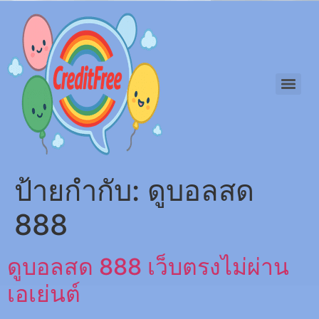
ป้ายกำกับ:
ดูบอลสด
888
ดูบอลสด 888 เว็บตรงไม่ผ่าน
เอเย่นต์