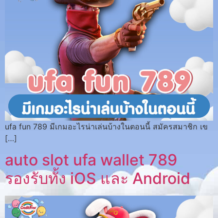
ufa fun 789 มีเกมอะไรน่าเล่นบ้างในตอนนี้ สมัครสมาชิก เข
[…]
auto slot ufa wallet 789
รองรับทั้ง iOS และ Android