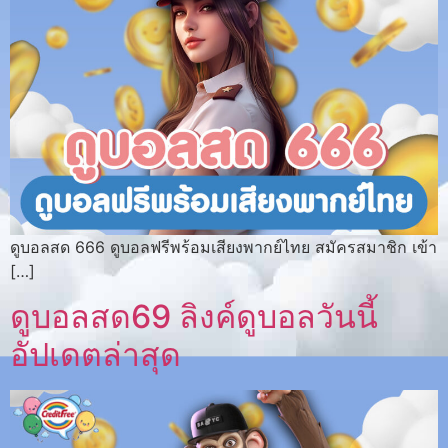
ดูบอลสด 666 ดูบอลฟรีพร้อมเสียงพากย์ไทย สมัครสมาชิก เข้า
[…]
ดูบอลสด69 ลิงค์ดูบอลวันนี้
อัปเดตล่าสุด