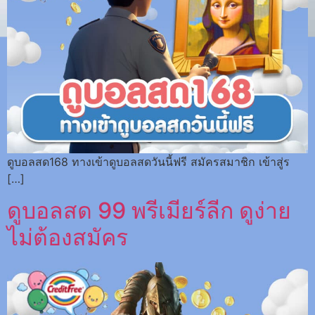
ดูบอลสด168 ทางเข้าดูบอลสดวันนี้ฟรี สมัครสมาชิก เข้าสู่ร
[…]
ดูบอลสด 99 พรีเมียร์ลีก ดูง่าย
ไม่ต้องสมัคร