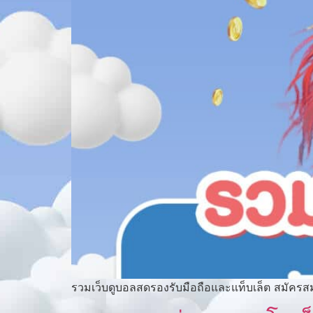
รวมเว็บดูบอลสดรองรับมือถือและแท็บเล็ต สมัครสม