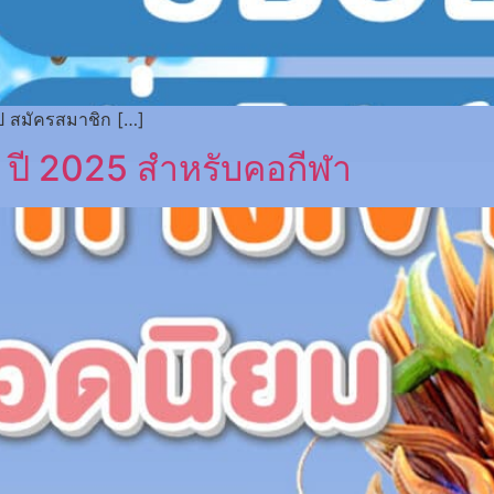
ป สมัครสมาชิก […]
ม ปี 2025 สำหรับคอกีฬา