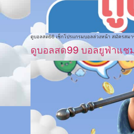
ดูบอลสด66 เช็กโปรแกรมบอลล่วงหน้า สมัครสมาชิก
ดูบอลสด99 บอลยูฟ่าแชม