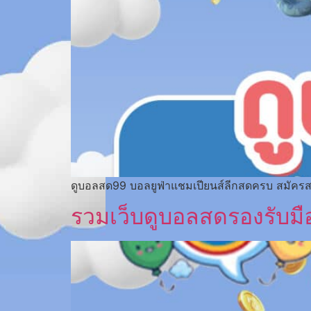
ดูบอลสด99 บอลยูฟ่าแชมเปียนส์ลีกสดครบ สมัครสม
รวมเว็บดูบอลสดรองรับมื