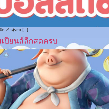
 เข้าสู่ระบ […]
เปียนส์ลีกสดครบ