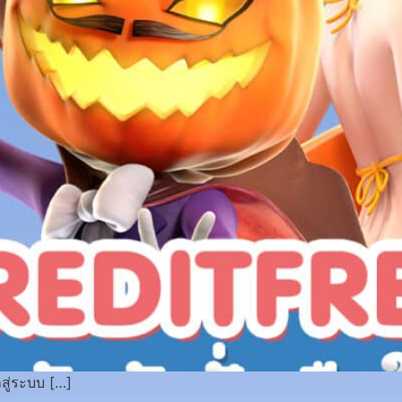
าสู่ระบบ […]