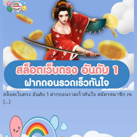
สล็อตเว็บตรง อันดับ 1 ฝากถอนรวดเร็วทันใจ สมัครสมาชิก เข
[…]