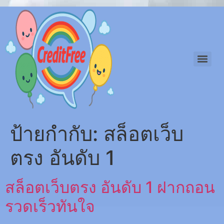
ป้ายกำกับ:
สล็อตเว็บ
ตรง อันดับ 1
สล็อตเว็บตรง อันดับ 1 ฝากถอน
รวดเร็วทันใจ