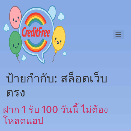
ป้ายกำกับ:
สล็อตเว็บ
ตรง
ฝาก 1 รับ 100 วันนี้ ไม่ต้อง
โหลดแอป