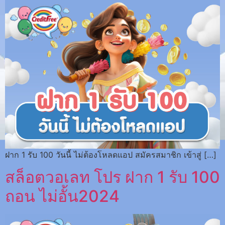
ฝาก 1 รับ 100 วันนี้ ไม่ต้องโหลดแอป สมัครสมาชิก เข้าสู่ […]
สล็อตวอเลท โปร ฝาก 1 รับ 100
ถอน ไม่อั้น2024