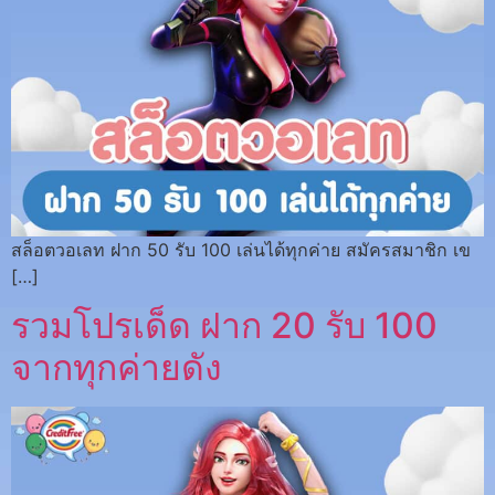
สล็อตวอเลท ฝาก 50 รับ 100 เล่นได้ทุกค่าย สมัครสมาชิก เข
[…]
รวมโปรเด็ด ฝาก 20 รับ 100
จากทุกค่ายดัง