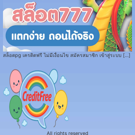
สล็อตpg เครดิตฟรี ไม่มีเงื่อนไข สมัครสมาชิก เข้าสู่ระบบ […]
All rights reserved