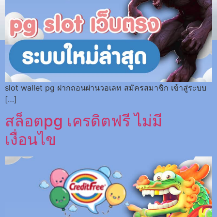
slot wallet pg ฝากถอนผ่านวอเลท สมัครสมาชิก เข้าสู่ระบบ
[…]
สล็อตpg เครดิตฟรี ไม่มี
เงื่อนไข