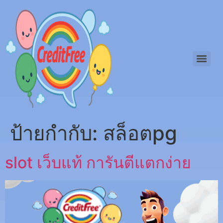
ป้ายกำกับ:
สล็อตpg
slot เว็บแท้ การันตีแตกง่าย