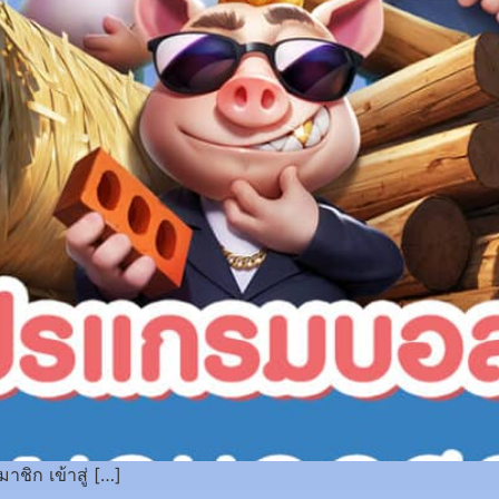
ชิก เข้าสู่ […]