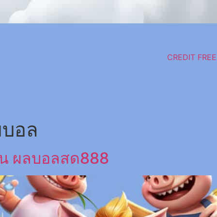
CREDIT FREE
มบอล
่าน ผลบอลสด888