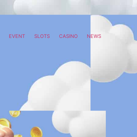
EVENT
SLOTS
CASINO
NEWS