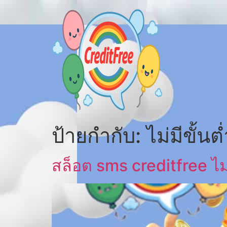
ป้ายกำกับ:
ไม่มีขั้นต
สล็อต sms creditfree ไม่ม