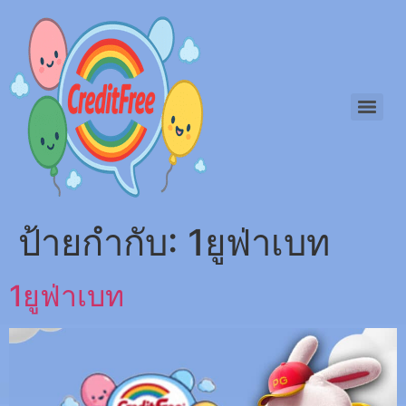
ป้ายกำกับ:
1ยูฟ่าเบท
1ยูฟ่าเบท