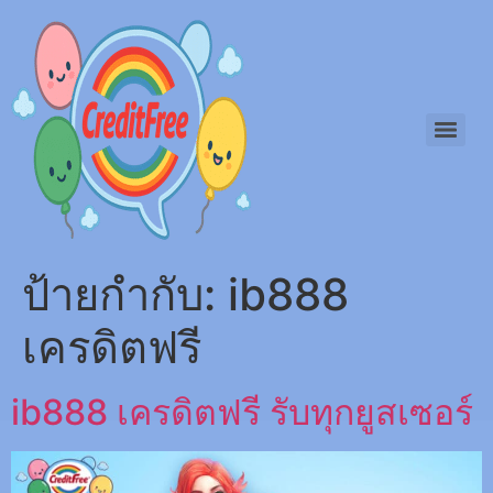
ป้ายกำกับ:
ib888
เครดิตฟรี
ib888 เครดิตฟรี รับทุกยูสเซอร์