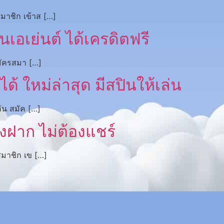
มาชิก เข้าส […]
นเอเย่นต์ ได้เครดิตฟรี
สมัครสมา […]
้ ใหม่ล่าสุด มีสปินให้เล่น
ล่น สมัค […]
องฝาก ไม่ต้องแชร์
สมาชิก เข […]