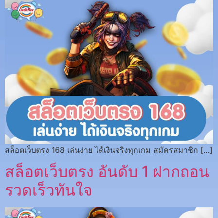
สล็อตเว็บตรง 168 เล่นง่าย ได้เงินจริงทุกเกม สมัครสมาชิก […]
สล็อตเว็บตรง อันดับ 1 ฝากถอน
รวดเร็วทันใจ