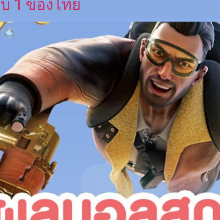
ับ 1 ของไทย