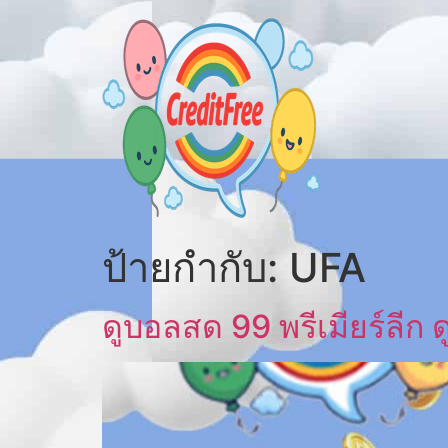
ป้ายกำกับ:
UFA
ดูบอลสด 99 พรีเมียร์ลีก ด