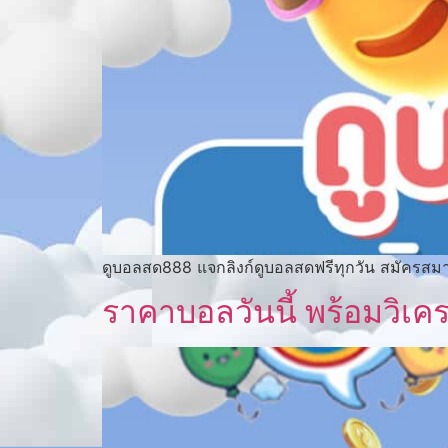
ดูบอลสด888 แจกลิงก์ดูบอลสดฟรีทุกวัน สมัครสมาชิ
ราคาบอลวันนี้ พร้อมวิเค