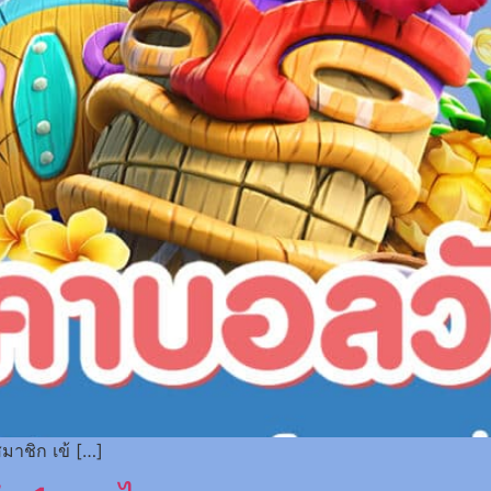
มาชิก เข้ […]