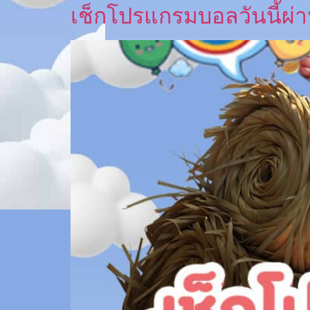
เช็กโปรแกรมบอลวันนี้ผ