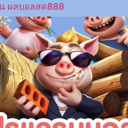
่าน ผลบอลสด888