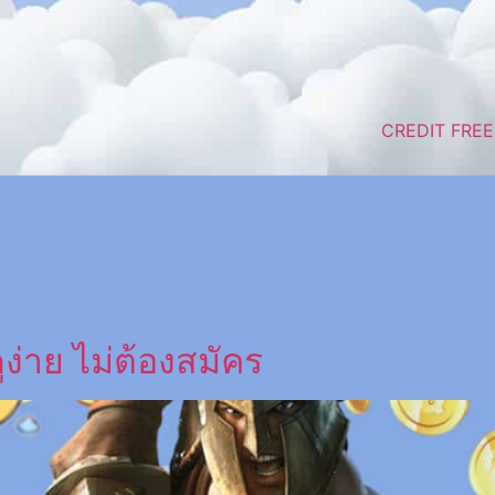
CREDIT FREE
ูง่าย ไม่ต้องสมัคร