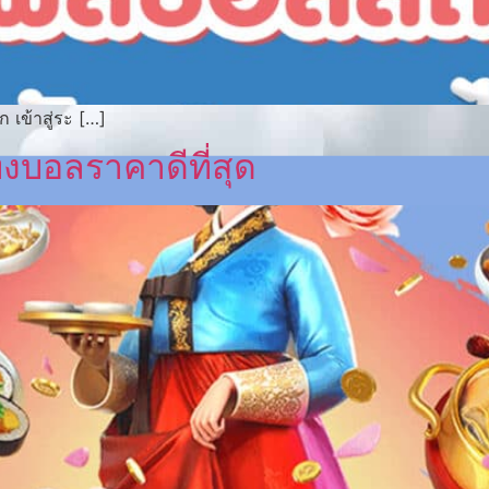
เข้าสู่ระ […]
ทงบอลราคาดีที่สุด