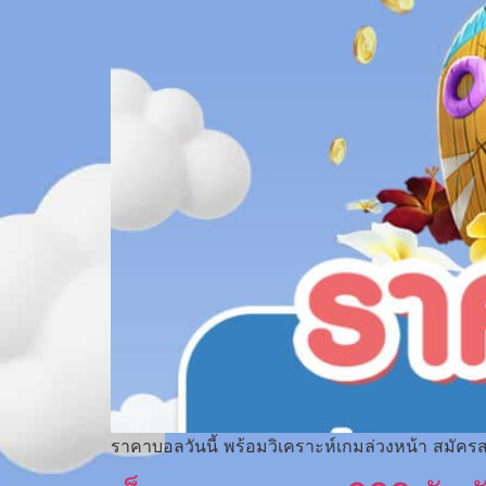
ราคาบอลวันนี้ พร้อมวิเคราะห์เกมล่วงหน้า สมัครส