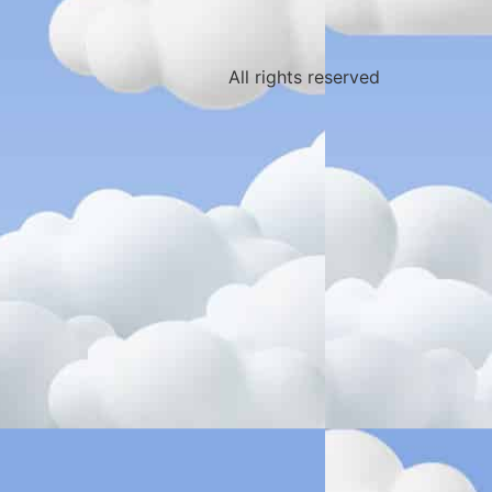
All rights reserved