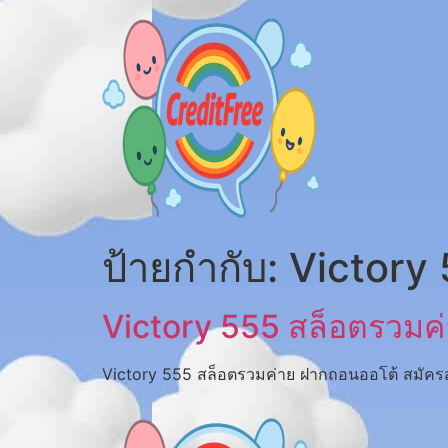
ป้ายกำกับ:
Victory
Victory 555 สล็อตรวมค
Victory 555 สล็อตรวมค่าย ฝากถอนออโต้ สมัครสม