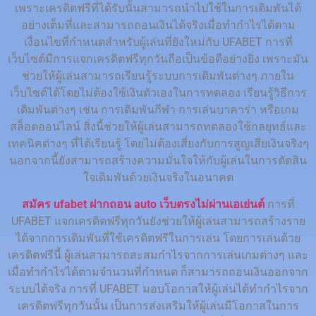
เพราะเครดิตฟรีที่ได้รับนั้นสามารถนำไปใช้ในการเดิมพันได้
อย่างเต็มที่และสามารถถอนเงินได้จริงเมื่อทำกำไรได้ตาม
เงื่อนไขที่กำหนดสำหรับผู้เล่นที่ยังใหม่กับ UFABET การที่
เว็บไซต์มีการแจกเครดิตฟรีทุกวันถือเป็นข้อดีอย่างยิ่ง เพราะมัน
ช่วยให้ผู้เล่นสามารถเรียนรู้ระบบการเดิมพันต่างๆ ภายใน
เว็บไซต์ได้โดยไม่ต้องใช้เงินตัวเองในการทดลอง เรียนรู้วิธีการ
เดิมพันต่างๆ เช่น การเดิมพันกีฬา การเล่นบาคาร่า หรือเกม
สล็อตออนไลน์ สิ่งนี้ช่วยให้ผู้เล่นสามารถทดลองใช้กลยุทธ์และ
เทคนิคต่างๆ ที่ได้เรียนรู้ โดยไม่ต้องเสี่ยงกับการสูญเสียเงินจริงๆ
นอกจากนี้ยังสามารถสร้างความมั่นใจให้กับผู้เล่นในการตัดสิน
ใจเดิมพันด้วยเงินจริงในอนาคต
สมัคร ufabet ฝากถอน auto เว็บตรงไม่ผ่านเอเย่นต์
การที่
UFABET แจกเครดิตฟรีทุกวันยังช่วยให้ผู้เล่นสามารถสร้างราย
ได้จากการเดิมพันที่ใช้เครดิตฟรีในการเล่น โดยการเล่นด้วย
เครดิตฟรีนี้ ผู้เล่นสามารถสะสมกำไรจากการเล่นเกมต่างๆ และ
เมื่อทำกำไรได้ตามจำนวนที่กำหนด ก็สามารถถอนเงินออกจาก
ระบบได้จริง การที่ UFABET มอบโอกาสให้ผู้เล่นได้ทำกำไรจาก
เครดิตฟรีทุกวันนั้น เป็นการส่งเสริมให้ผู้เล่นมีโอกาสในการ