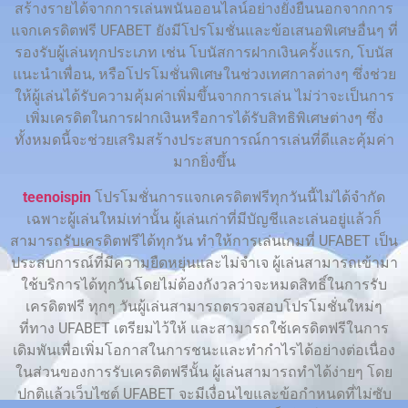
สร้างรายได้จากการเล่นพนันออนไลน์อย่างยั่งยืนนอกจากการ
แจกเครดิตฟรี UFABET ยังมีโปรโมชั่นและข้อเสนอพิเศษอื่นๆ ที่
รองรับผู้เล่นทุกประเภท เช่น โบนัสการฝากเงินครั้งแรก, โบนัส
แนะนำเพื่อน, หรือโปรโมชั่นพิเศษในช่วงเทศกาลต่างๆ ซึ่งช่วย
ให้ผู้เล่นได้รับความคุ้มค่าเพิ่มขึ้นจากการเล่น ไม่ว่าจะเป็นการ
เพิ่มเครดิตในการฝากเงินหรือการได้รับสิทธิพิเศษต่างๆ ซึ่ง
ทั้งหมดนี้จะช่วยเสริมสร้างประสบการณ์การเล่นที่ดีและคุ้มค่า
มากยิ่งขึ้น
teenoispin
โปรโมชั่นการแจกเครดิตฟรีทุกวันนี้ไม่ได้จำกัด
เฉพาะผู้เล่นใหม่เท่านั้น ผู้เล่นเก่าที่มีบัญชีและเล่นอยู่แล้วก็
สามารถรับเครดิตฟรีได้ทุกวัน ทำให้การเล่นเกมที่ UFABET เป็น
ประสบการณ์ที่มีความยืดหยุ่นและไม่จำเจ ผู้เล่นสามารถเข้ามา
ใช้บริการได้ทุกวันโดยไม่ต้องกังวลว่าจะหมดสิทธิ์ในการรับ
เครดิตฟรี ทุกๆ วันผู้เล่นสามารถตรวจสอบโปรโมชั่นใหม่ๆ
ที่ทาง UFABET เตรียมไว้ให้ และสามารถใช้เครดิตฟรีในการ
เดิมพันเพื่อเพิ่มโอกาสในการชนะและทำกำไรได้อย่างต่อเนื่อง
ในส่วนของการรับเครดิตฟรีนั้น ผู้เล่นสามารถทำได้ง่ายๆ โดย
ปกติแล้วเว็บไซต์ UFABET จะมีเงื่อนไขและข้อกำหนดที่ไม่ซับ