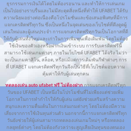
ธุรกรรมการเงินได้โดยไม่ต้องรอนาน และทำให้การเล่นเกม
เป็นไปอย่างราบรื่นและไม่มีสะดุดสิ่งหนึ่งที่ทำให้ UFABET ได้รับ
ความนิยมอย่างต่อเนื่องคือโปรโมชั่นและข้อเสนอพิเศษที่มีการ
แจกเครดิตฟรีทุกวัน ซึ่งเป็นหนึ่งในจุดเด่นของเว็บไซต์ที่ดึงดูดผู้
เล่นใหม่และผู้เล่นประจำ การแจกเครดิตฟรีทุกวันเป็นโอกาสที่ดี
ให้กับผู้เล่นทั้งใหม่และเก่าในการเพิ่มทุนเพื่อเดิมพัน โดยไม่ต้อง
ใช้เงินของตัวเองหรือฝากเงินเข้าระบบ การรับเครดิตฟรีนี้
สามารถใช้เล่นเกมต่างๆ ภายในเว็บไซต์ UFABET ได้จริง ไม่ว่า
จะเป็นเกมคาสิโน, สล็อต, หรือแม้แต่การเดิมพันกีฬาต่างๆ การ
ที่ UFABET แจกเครดิตฟรีทุกวันจึงเป็นวิธีที่เว็บไซต์มอบความ
คุ้มค่าให้กับผู้เล่นทุกคน
ทดลองเล่น auto ufabet ฟรี ไม่ต้องฝาก
การแจกเครดิตฟรีทุก
วันของ UFABET เป็นหนึ่งในโปรโมชั่นที่ไม่เพียงแต่ช่วยเพิ่ม
โอกาสในการทำกำไรให้กับผู้เล่น แต่ยังช่วยเสริมสร้างความ
สนุกและความตื่นเต้นในการเล่นเกมต่างๆ โดยไม่ต้องมีความ
เสี่ยงจากการใช้เงินทุนส่วนตัว นอกจากนี้การแจกเครดิตฟรีทุก
วันยังช่วยให้ผู้เล่นสามารถทดลองเล่นเกมใหม่ๆ หรือทดลอง
กลยุทธ์ต่างๆ โดยไม่ต้องกังวลว่าจะสูญเสียเงินทุนของตนเอง