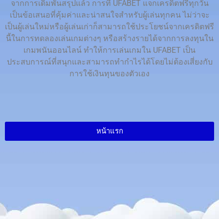
จากการเดิมพันสรุปแล้ว การที่ UFABET แจกเครดิตฟรีทุกวัน
เป็นข้อเสนอที่คุ้มค่าและน่าสนใจสำหรับผู้เล่นทุกคน ไม่ว่าจะ
เป็นผู้เล่นใหม่หรือผู้เล่นเก่าก็สามารถใช้ประโยชน์จากเครดิตฟรี
นี้ในการทดลองเล่นเกมต่างๆ หรือสร้างรายได้จากการลงทุนใน
เกมพนันออนไลน์ ทำให้การเล่นเกมใน UFABET เป็น
ประสบการณ์ที่สนุกและสามารถทำกำไรได้โดยไม่ต้องเสี่ยงกับ
การใช้เงินทุนของตัวเอง
หน้าแรก